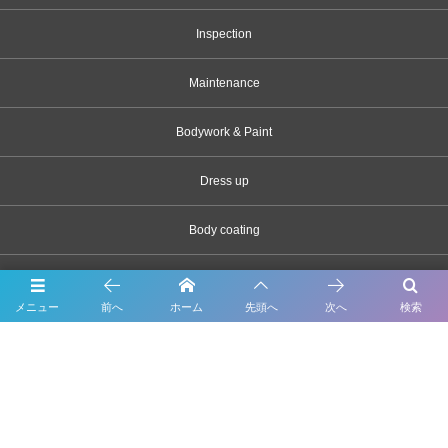
Inspection
Maintenance
Bodywork & Paint
Dress up
Body coating
Carsensor
メニュー
前へ
ホーム
先頭へ
次へ
検索
What’s New
Contact