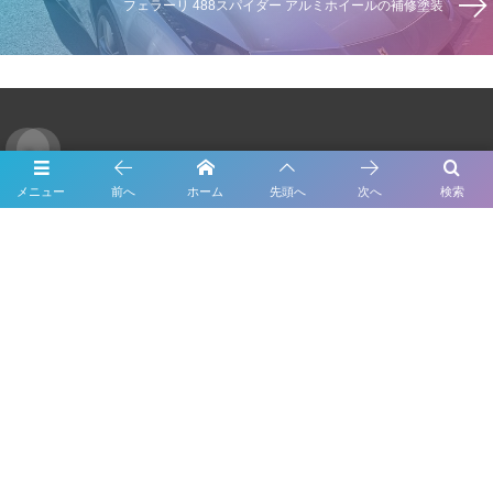
フェラーリ 488スパイダー アルミホイールの補修塗装
Twitter
メニュー
前へ
ホーム
先頭へ
次へ
検索
Tweets by Forme_Factory
About Us
Inspection
Maintenance
Bodywork & Paint