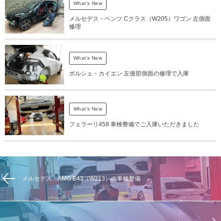
What's New
メルセデス・ベンツ Cクラス（W205）ワゴン 左側面
修理
What's New
ポルシェ・カイエン 左後部側面の修理で入庫
What's New
フェラーリ458 車検整備でご入庫いただきました
メルセデス・AMG E43（W213）の車検整備