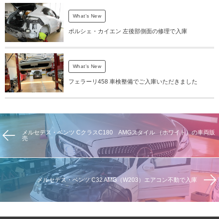
What's New
ポルシェ・カイエン 左後部側面の修理で入庫
What's New
フェラーリ458 車検整備でご入庫いただきました
メルセデス・ベンツ CクラスC180 AMGスタイル （ホワイト）の車両販
売
メルセデス・ベンツ C32 AMG（W203）エアコン不動で入庫