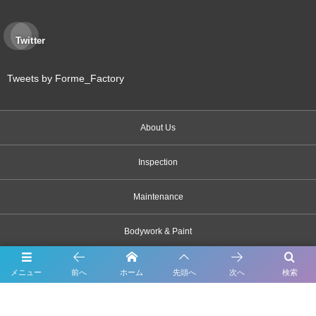
Twitter
Tweets by Forme_Factory
About Us
Inspection
Maintenance
Bodywork & Paint
Dress up
メニュー
前へ
ホーム
先頭へ
次へ
検索
Body coating