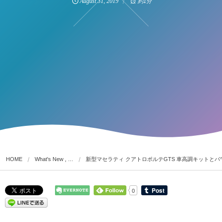
August
31
,
2019
約1分
HOME
What's New , …
新型マセラティ クアトロポルテGTS 車高調キットと
0