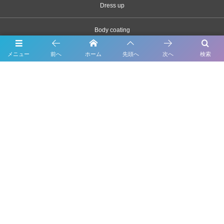
Dress up
Body coating
メニュー
前へ
ホーム
先頭へ
次へ
検索
Carsensor
What’s New
Contact
千葉県市川市原木2163-1
047-328-3320
©
1998 - 2026
輸入車・ベンツ・BMWの修理・車検・鈑金塗装ならForme（フォルム）