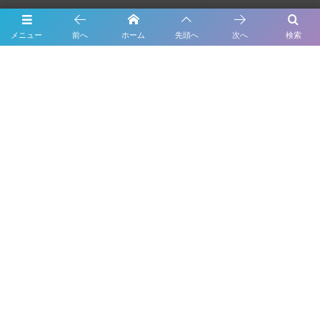
About Us
メニュー
前へ
ホーム
先頭へ
次へ
検索
Inspection
Maintenance
Bodywork & Paint
Dress up
Body coating
Carsensor
What’s New
Contact