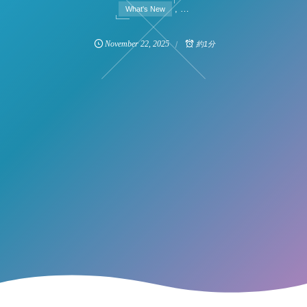
, …
What's New
November
22
,
2025
約1分