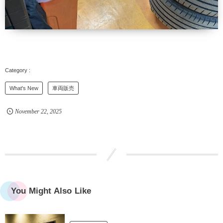
What's New
車両販売
November
22
,
2025
You Might Also Like