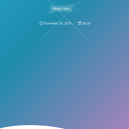
, …
What's New
November
20
,
2024
約1分