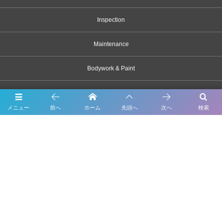
Inspection
Maintenance
Bodywork & Paint
Dress up
メニュー
前へ
ホーム
先頭へ
次へ
検索
Body coating
Carsensor
What’s New
Contact