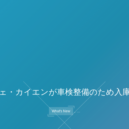
ェ・カイエンが車検整備のため入
, …
What's New