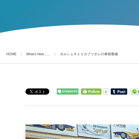
HOME
What's New , …
ポルシェ９１１カブリオレの車検整備
0