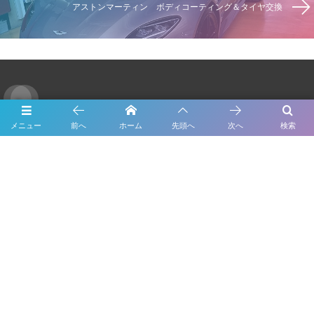
アストンマーティン ボディコーティング＆タイヤ交換
Twitter
メニュー
前へ
ホーム
先頭へ
次へ
検索
Tweets by Forme_Factory
About Us
Inspection
Maintenance
Bodywork & Paint