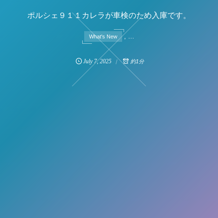
ポルシェ９１１カレラが車検のため入庫です。
, …
What's New
July
7
,
2025
約1分