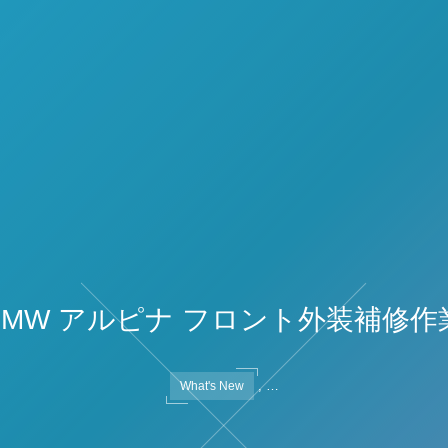
BMW アルピナ フロント外装補修作
, …
What's New