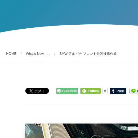
HOME
What's New , …
BMW アルピナ フロント外装補修作業
0