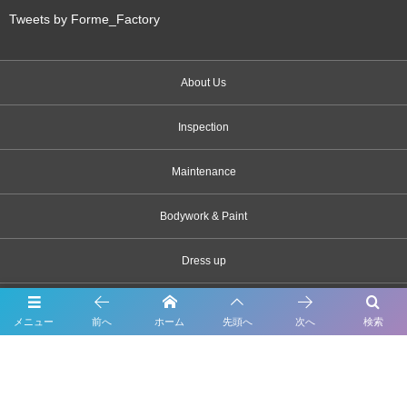
Tweets by Forme_Factory
About Us
Inspection
Maintenance
Bodywork & Paint
Dress up
Body coating
メニュー
前へ
ホーム
先頭へ
次へ
検索
Carsensor
What’s New