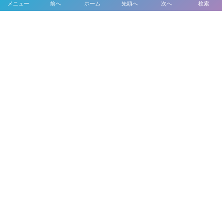
Tweets by Forme_Factory
メニュー
前へ
ホーム
先頭へ
次へ
検索
About Us
Inspection
Maintenance
Bodywork & Paint
Dress up
Body coating
Carsensor
What’s New